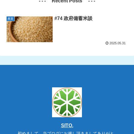
- - - Recent Posts - - -
#74 政府備蓄米談
農業
2025.05.31
SITO.
初めまして。当ブログにお越し頂きましてありがと