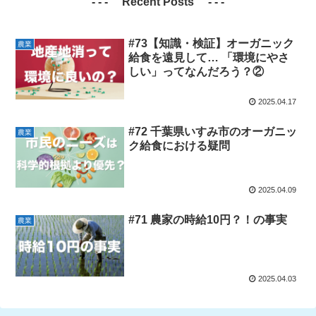
- - - Recent Posts - - -
#73【知識・検証】オーガニック
農業
給食を遠見して… 「環境にやさ
しい」ってなんだろう？②
2025.04.17
#72 千葉県いすみ市のオーガニッ
農業
ク給食における疑問
2025.04.09
#71 農家の時給10円？！の事実
農業
2025.04.03