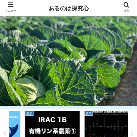
あるのは探究心
メニュー
検索
Only Spirit of Inquiry.
農業
農業
農