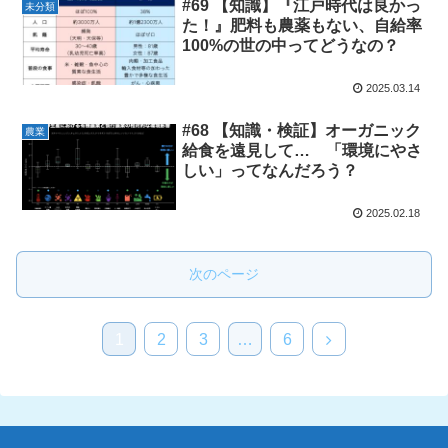
#69 【知識】『江戸時代は良かっ
未分類
た！』肥料も農薬もない、自給率
100%の世の中ってどうなの？
2025.03.14
#68 【知識・検証】オーガニック
農業
給食を遠見して… 「環境にやさ
しい」ってなんだろう？
2025.02.18
次のページ
1
2
3
…
6