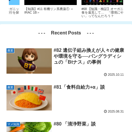
ガニッ
【知識】#11 有機リン系農薬① ＜
#68 【知識・検証】オーガニック給
【知識】#9
を探
IRAC 1B＞
食を遠見して… 「環境にやさし
る食
い」ってなんだろう？
- - - Recent Posts - - -
#82 遺伝子組み換えが人々の健康
農業
や環境を守る──バングラディシ
ュの「Btナス」の事例
2025.10.11
#81「食料自給力+α」談
農業
2025.08.31
#80 「清浄野菜」談
マメ知識