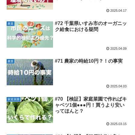
2025.04.17
#72 千葉県いすみ市のオーガニッ
農業
ク給食における疑問
2025.04.09
#71 農家の時給10円？！の事実
農業
2025.04.03
#70 【検証】家庭菜園で作ればキ
家庭菜園
ャベツ1個●●●円！買うより安い
ってほんと？
2025.03.15