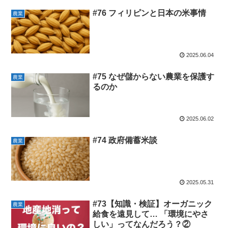
#76 フィリピンと日本の米事情
農業
2025.06.04
#75 なぜ儲からない農業を保護す
農業
るのか
2025.06.02
#74 政府備蓄米談
農業
2025.05.31
#73【知識・検証】オーガニック
農業
給食を遠見して… 「環境にやさ
しい」ってなんだろう？②